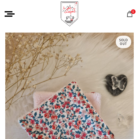
0
SOLD
OUT