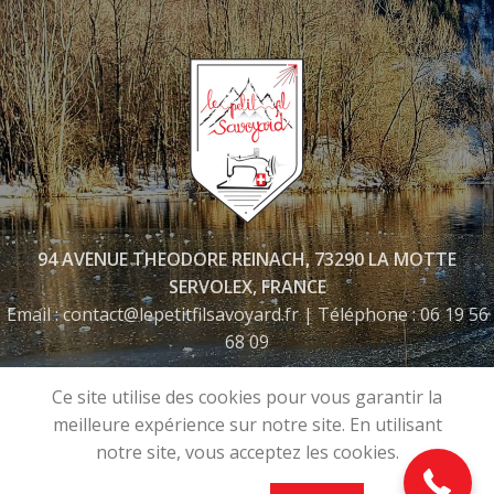
94 AVENUE THEODORE REINACH, 73290 LA MOTTE
SERVOLEX, FRANCE
Email : contact@lepetitfilsavoyard.fr | Téléphone : 06 19 56
68 09
06 19 56 68 09
Ce site utilise des cookies pour vous garantir la
meilleure expérience sur notre site. En utilisant
notre site, vous acceptez les cookies.