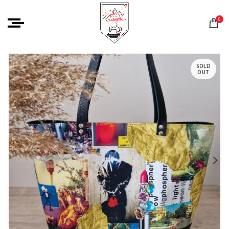
0
SOLD
OUT